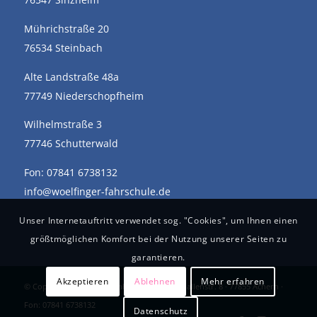
Mührichstraße 20
76534 Steinbach
Alte Landstraße 48a
77749 Niederschopfheim
Wilhelmstraße 3
77746 Schutterwald
Fon: 07841 6738132
info@woelfinger-fahrschule.de
Unser Internetauftritt verwendet sog. "Cookies", um Ihnen einen
größtmöglichen Komfort bei der Nutzung unserer Seiten zu
garantieren.
Akzeptieren
Ablehnen
Mehr erfahren
© Copyright - Wölfinger Fahrschule · Güterhallenstr. 8 · 77855 Achern ·
Fon: 07841 6738132
Datenschutz