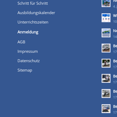
Ne
Schritt für Schritt
4.
Ausbildungskalender
W
Unterrichtszeiten
10
Ne
Anmeldung
14
AGB
B
Impressum
17
Datenschutz
B
17
Sitemap
B
17
B
17
B
17