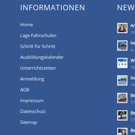
INFORMATIONEN
NEW
Home
An
10
Lage Fahrschulen
Ne
Schritt für Schritt
4.
Ausbildungskalender
W
Unterrichtszeiten
10
Ne
Anmeldung
14
AGB
B
Impressum
17
Datenschutz
B
17
Sitemap
B